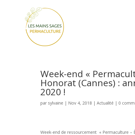
Week-end « Permacultu
Honorat (Cannes) : an
2020 !
par
sylvaine
|
Nov 4, 2018
|
Actualité
|
0 comme
Week-end de ressourcement « Permaculture – Êt