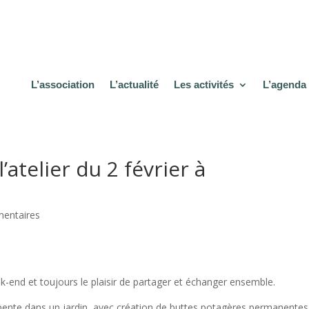
L’association
L’actualité
Les activités
L’agenda
atelier du 2 février à
entaires
end et toujours le plaisir de partager et échanger ensemble.
ente dans un jardin, avec création de buttes potagères permanentes