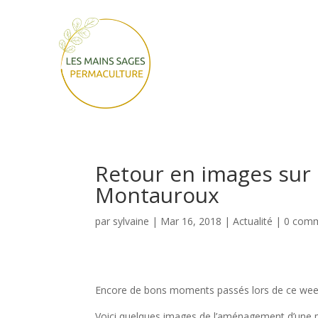
Retour en images sur l’
Montauroux
par
sylvaine
|
Mar 16, 2018
|
Actualité
|
0 comm
Encore de bons moments passés lors de ce week-
Voici quelques images de l’aménagement d’une p