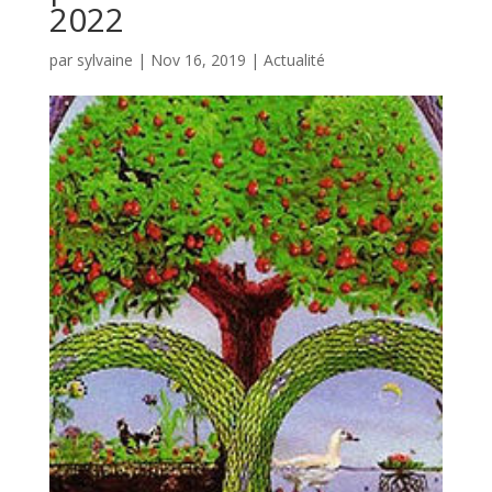
2022
par
sylvaine
|
Nov 16, 2019
|
Actualité