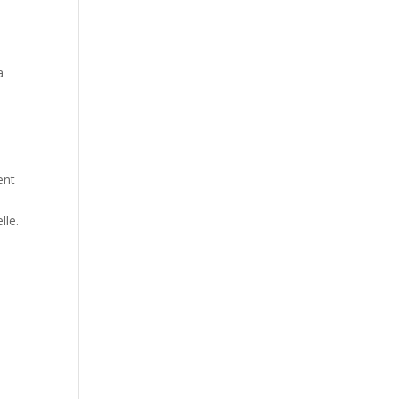
a
ent
lle.