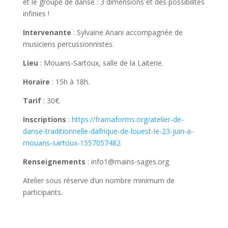
et le groupe de danse : 3 dimensions et des possibilités
infinies !
Intervenante
: Sylvaine Anani accompagnée de
musiciens percussionnistes.
Lieu
: Mouans-Sartoux, salle de la Laiterie.
Horaire
: 15h à 18h.
Tarif
: 30€.
Inscriptions
:
https://framaforms.org/atelier-de-
danse-traditionnelle-dafrique-de-louest-le-23-juin-a-
mouans-sartoux-1557057482
Renseignements
: info1@mains-sages.org
Atelier sous réserve d’un nombre minimum de
participants.