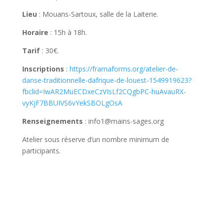
Lieu
: Mouans-Sartoux, salle de la Laiterie.
Horaire
: 15h à 18h.
Tarif
: 30€.
Inscriptions
:
https://framaforms.org/atelier-de-
danse-traditionnelle-dafrique-de-louest-1549919623?
fbclid=IwAR2MuECDxeCzVIsLf2CQgbPC-huAvauRX-
vyKjF7BBUIVS6vYekSBOLgOsA
Renseignements
: info1@mains-sages.org
Atelier sous réserve d’un nombre minimum de
participants.