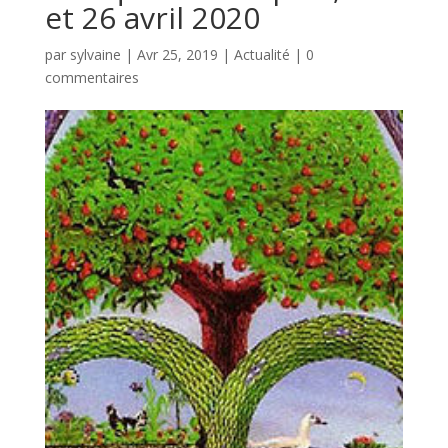
et 26 avril 2020
par
sylvaine
|
Avr 25, 2019
|
Actualité
|
0
commentaires