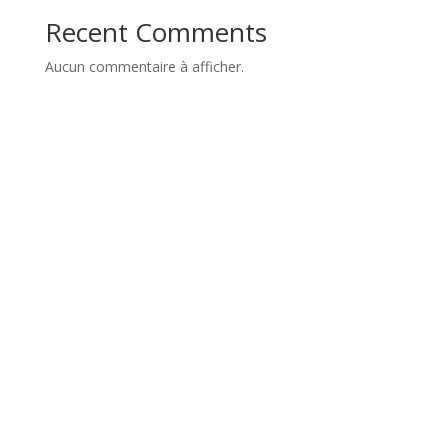
Recent Comments
Aucun commentaire à afficher.
«
I teach self-reliance, the world’s
most subversive practice.
I teach people how to grow their
own food, which is shockingly