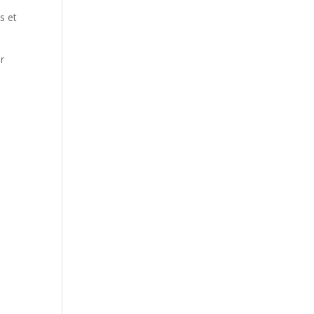
s et
r