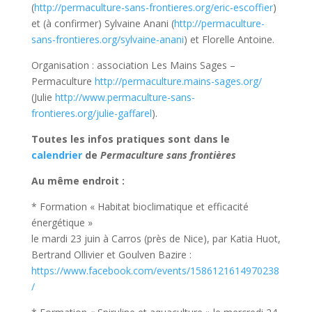
(
http://permaculture-sans-frontieres.org/eric-escoffier
)
et (à confirmer) Sylvaine Anani (
http://permaculture-
sans-frontieres.org/sylvaine-anani
) et Florelle Antoine.
Organisation : association Les Mains Sages –
Permaculture
http://permaculture.mains-sages.org/
(Julie
http://www.permaculture-sans-
frontieres.org/julie-gaffarel
).
Toutes les infos pratiques sont dans le
calendrier
de
Permaculture sans frontières
Au même endroit :
* Formation « Habitat bioclimatique et efficacité
énergétique »
le mardi 23 juin à Carros (près de Nice), par Katia Huot,
Bertrand Ollivier et Goulven Bazire :
https://www.facebook.com/events/1586121614970238
/