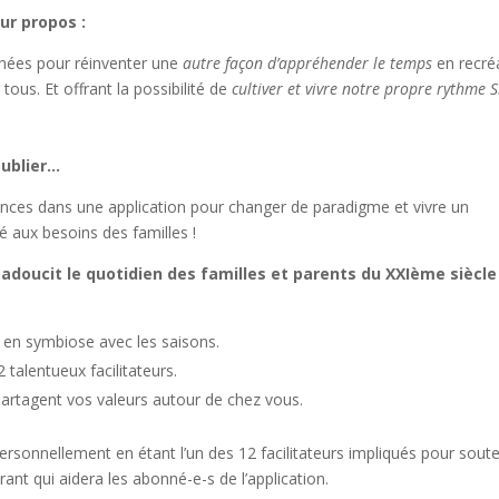
ur propos :
années pour réinventer une
autre façon d’appréhender le temps
en recré
tous. Et offrant la possibilité de
cultiver et vivre notre propre rythme 
oublier…
iences dans une application pour changer de paradigme et vivre un
 aux besoins des familles !
doucit le quotidien des familles et parents du XXIème siècle 
e en symbiose avec les saisons.
alentueux facilitateurs.
partagent vos valeurs autour de chez vous.
 personnellement en étant l’un des 12 facilitateurs impliqués pour soute
rant qui aidera les abonné-e-s de l’application.