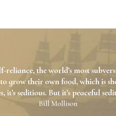
lf-reliance, the world’s most subvers
to grow their own food, which is sh
s, it’s seditious. But it’s peaceful sedi
Bill Mollison