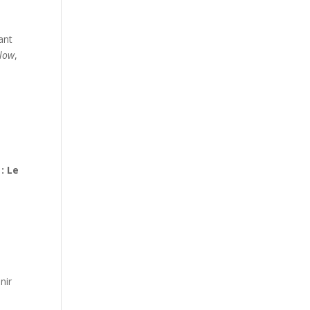
ant
Slow
,
: Le
nir