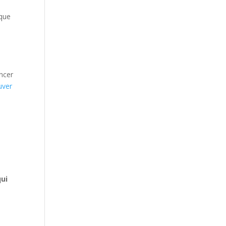
 que
ancer
uver
qui