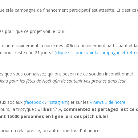
ue si la campagne de financement participatif est atteinte. Et c’est ici
s pour que ce projet voit le jour :
teindre rapidement la barre des 50% du financement participatif et l
ne nous reste que 21 jours !
(cliquez ici pour voir la campagne et retro
es que vous connaissez qui ont besoin de ce soutien inconditionnel.
eau pour les fêtes de Noël afin de soutenir vos proches dans leur
aux sociaux (
facebook
/
instagram
) et sur les
« news » de notre
ours, la triptyque :
« likez ♡ », commentez et partagez est ce 
nt 15000 personnes en ligne lors des pitch ulule!
ur un relai presse, ou autres médias d’influences.