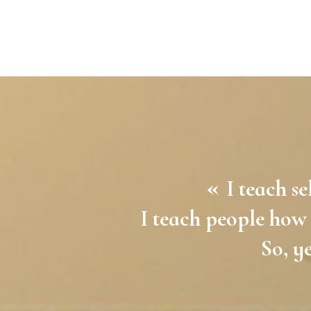
«
I teach se
I teach people how 
So, ye