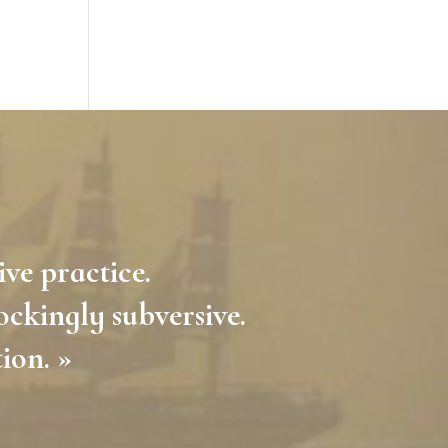
ive practice.
ockingly subversive.
tion. »