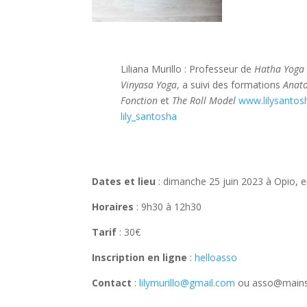
Liliana Murillo : Professeur de
Hatha Yoga
Vinyasa Yoga
, a suivi des formations
Anato
Fonction
et
The Roll Model
www.lilysanto
lily_santosha
Dates et lieu
: dimanche 25 juin 2023 à Opio, e
Horaires
: 9h30 à 12h30
Tarif
: 30€
Inscription
en ligne
:
helloasso
Contact
:
lilymurillo@gmail.com
ou asso@mains