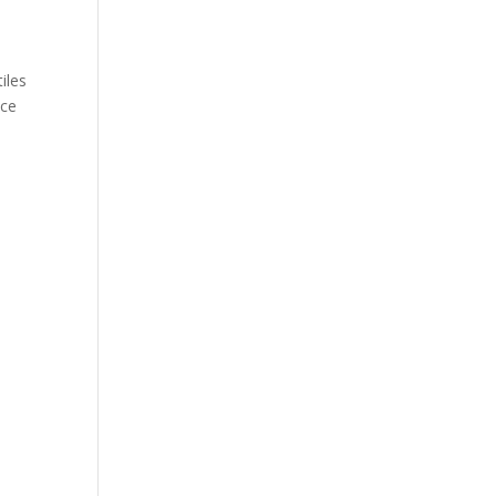
iles
nce