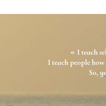
«
I teach se
I teach people how 
So, ye