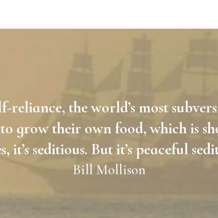
lf-reliance, the world’s most subvers
to grow their own food, which is sh
s, it’s seditious. But it’s peaceful sedi
Bill Mollison