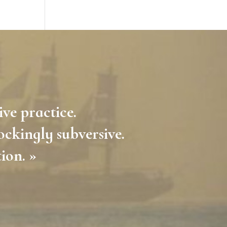
ive practice.
ockingly subversive.
tion. »