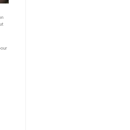
on
ut
pour