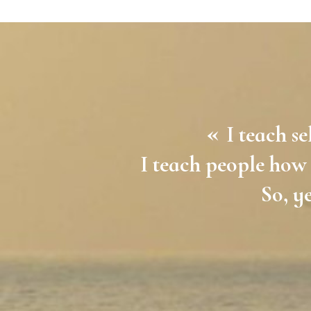
«
I teach se
I teach people how 
So, ye