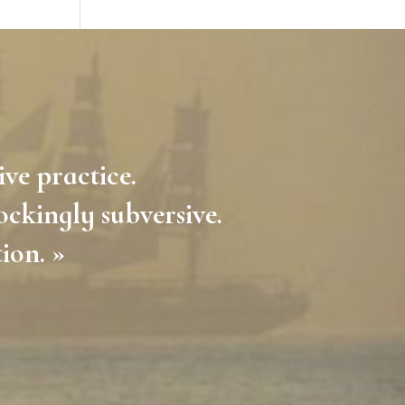
ive practice.
ockingly subversive.
tion. »