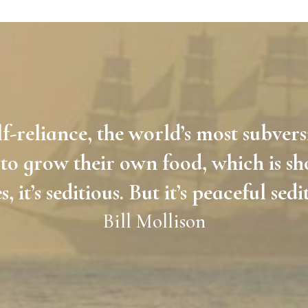
lf-reliance, the world’s most subvers
to grow their own food, which is sh
s, it’s seditious. But it’s peaceful sedi
Bill Mollison